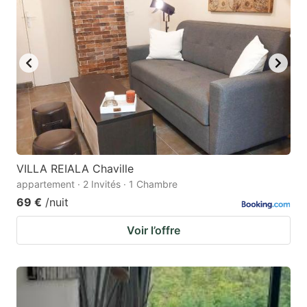
to
to
get
get
the
the
keyboard
keyboard
shortcuts
shortcuts
for
for
changing
changing
dates.
dates.
VILLA REIALA Chaville
appartement · 2 Invités · 1 Chambre
69 €
/nuit
Voir l’offre