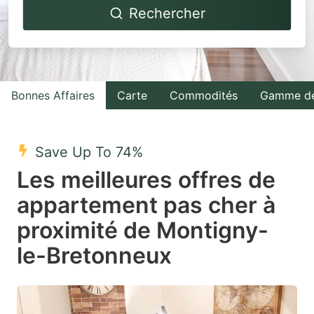
Rechercher
forward
backward
to
to
interact
interact
with
with
Bonnes Affaires
Carte
Commodités
Gamme de
the
the
calendar
calendar
and
and
Save Up To 74%
select
select
Les meilleures offres de
a
a
appartement pas cher à
date.
date.
proximité de Montigny-
Press
Press
the
the
le-Bretonneux
question
question
mark
mark
key
key