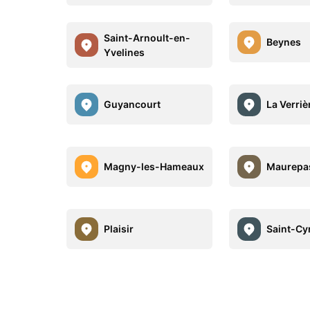
Saint-Arnoult-en-
Beynes
Yvelines
Guyancourt
La Verriè
Magny-les-Hameaux
Maurepa
Plaisir
Saint-Cyr