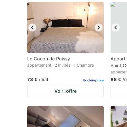
mark
m
key
k
to
to
get
ge
the
th
keyboard
k
shortcuts
sh
Le Cocon de Poissy
Appart'
appartement · 2 Invités · 1 Chambre
for
Saint C
fo
appartem
changing
c
73 €
/nuit
88 €
/n
dates.
da
Voir l’offre