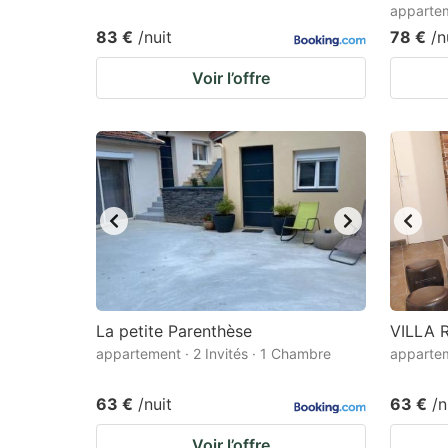
appartem
83 €
/nuit
78 €
/n
Voir l’offre
La petite Parenthèse
VILLA R
appartement · 2 Invités · 1 Chambre
appartem
63 €
/nuit
63 €
/n
Voir l’offre