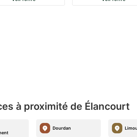
es à proximité de Élancourt
Dourdan
Limo
ment