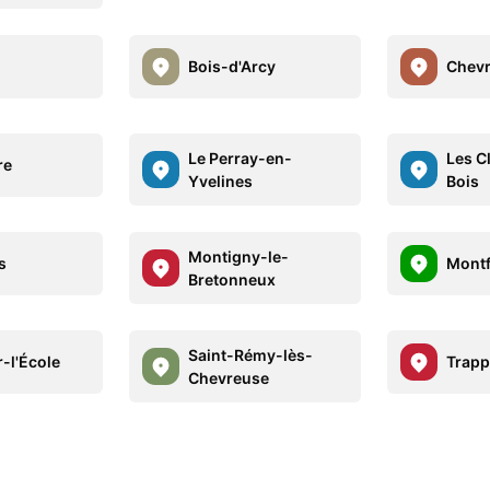
Bois-d'Arcy
Chev
Le Perray-en-
Les C
re
Yvelines
Bois
Montigny-le-
s
Montf
Bretonneux
Saint-Rémy-lès-
-l'École
Trapp
Chevreuse