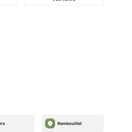
urs
Rambouillet