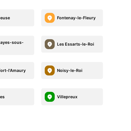
reuse
Fontenay-le-Fleury
layes-sous-
Les Essarts-le-Roi
ort-l'Amaury
Noisy-le-Roi
es
Villepreux