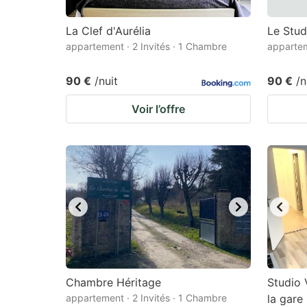
La Clef d'Aurélia
Le Stud
appartement · 2 Invités · 1 Chambre
appartem
90 €
/nuit
90 €
/n
Voir l’offre
Chambre Héritage
Studio 
appartement · 2 Invités · 1 Chambre
la gare