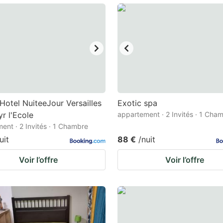
ark
ey
t
e
eyboard
ortcuts
Hotel NuiteeJour Versailles
Exotic spa
yr l'Ecole
r
appartement · 2 Invités · 1 Cha
ent · 2 Invités · 1 Chambre
hanging
uit
88 €
/nuit
tes.
Voir l’offre
Voir l’offre