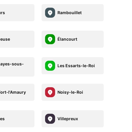
urs
Rambouillet
reuse
Élancourt
layes-sous-
Les Essarts-le-Roi
ort-l'Amaury
Noisy-le-Roi
es
Villepreux