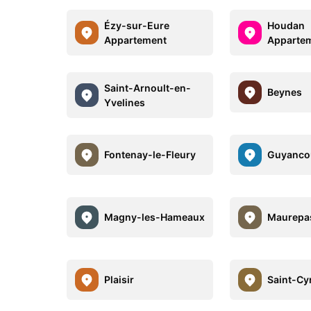
Ézy-sur-Eure
Houdan
Appartement
Apparte
Saint-Arnoult-en-
Beynes
Yvelines
Fontenay-le-Fleury
Guyanco
Magny-les-Hameaux
Maurepa
Plaisir
Saint-Cyr