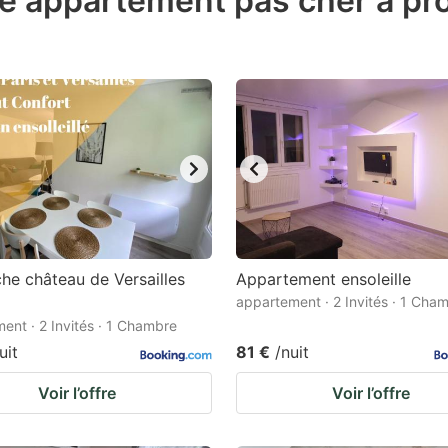
de appartement pas cher à pr
estion
ark
ey
t
e
eyboard
ortcuts
r
he château de Versailles
Appartement ensoleille
hanging
appartement · 2 Invités · 1 Cha
ent · 2 Invités · 1 Chambre
tes.
uit
81 €
/nuit
Voir l’offre
Voir l’offre