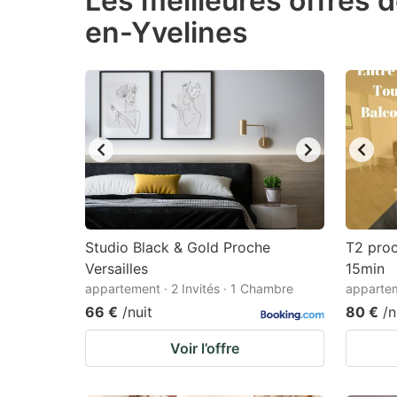
Les meilleures offres 
en-Yvelines
question
qu
mark
m
key
k
to
to
get
ge
the
th
keyboard
k
shortcuts
sh
for
fo
Studio Black & Gold Proche
T2 proc
changing
c
Versailles
15min
appartement · 2 Invités · 1 Chambre
dates.
appartem
da
66 €
/nuit
80 €
/n
Voir l’offre