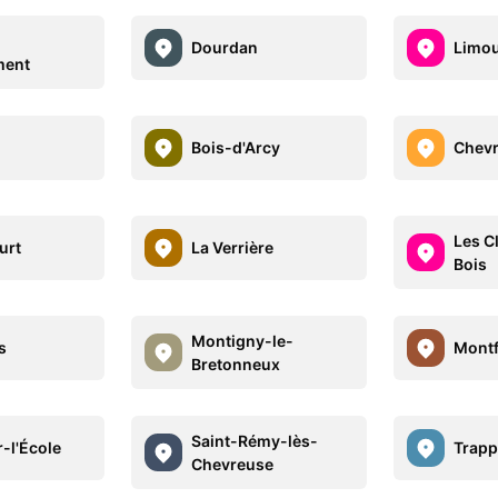
Dourdan
Limo
ment
Bois-d'Arcy
Chev
Les C
urt
La Verrière
Bois
Montigny-le-
s
Montf
Bretonneux
Saint-Rémy-lès-
-l'École
Trapp
Chevreuse