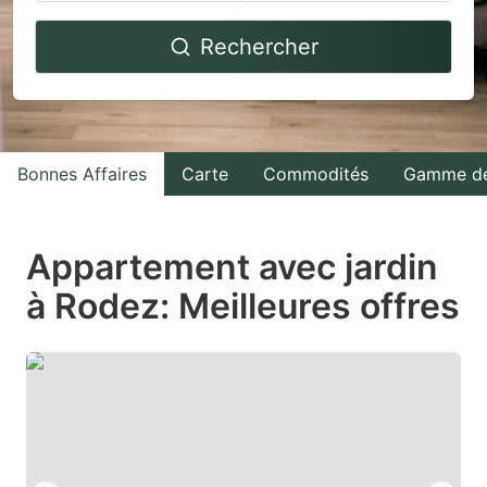
Navigate
Navigate
Rechercher
forward
backward
to
to
interact
interact
with
with
Bonnes Affaires
Carte
Commodités
Gamme de
the
the
calendar
calendar
and
and
Appartement avec jardin
select
select
à Rodez: Meilleures offres
a
a
date.
date.
Press
Press
the
the
question
question
mark
mark