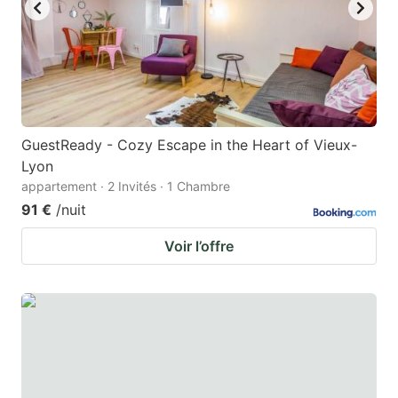
key
key
to
to
get
get
the
the
keyboard
keyboard
GuestReady - Cozy Escape in the Heart of Vieux-
shortcuts
shortcuts
Lyon
for
for
appartement · 2 Invités · 1 Chambre
changing
changing
91 €
/nuit
dates.
dates.
Voir l’offre