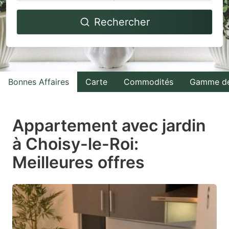
Navigate
Navigate
Rechercher
forward
backward
to
to
interact
interact
with
with
Bonnes Affaires
Carte
Commodités
Gamme de
the
the
calendar
calendar
and
and
Appartement avec jardin
select
select
à Choisy-le-Roi:
a
a
Meilleures offres
date.
date.
Press
Press
the
the
question
question
mark
mark