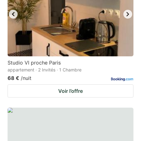
key
key
to
to
get
get
the
the
keyboard
keyboard
shortcuts
shortcuts
for
for
Studio VI proche Paris
appartement · 2 Invités · 1 Chambre
changing
changing
68 €
/nuit
dates.
dates.
Voir l’offre