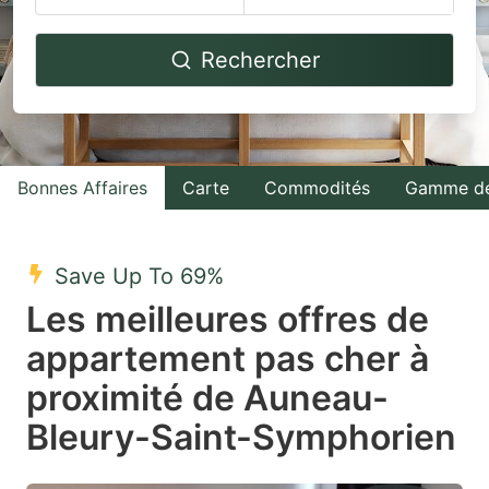
Navigate
Navigate
Rechercher
forward
backward
to
to
interact
interact
with
with
Bonnes Affaires
Carte
Commodités
Gamme de
the
the
calendar
calendar
and
and
Save Up To 69%
select
select
Les meilleures offres de
a
a
appartement pas cher à
date.
date.
proximité de Auneau-
Press
Press
the
the
Bleury-Saint-Symphorien
question
question
mark
mark