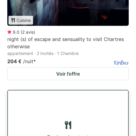
Cuisine
9.0
(
2
avis
)
night (s) of escape and sensuality to visit Chartres
otherwise
appartement · 2 Invités · 1 Chambre
204 €
/nuit
*
Voir l’offre