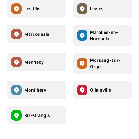
Les Ulis
Lisses
Marolles-en-
Marcoussis
Hurepoix
Morsang-sur-
Mennecy
Orge
Montlhéry
Ollainville
Ris-Orangis