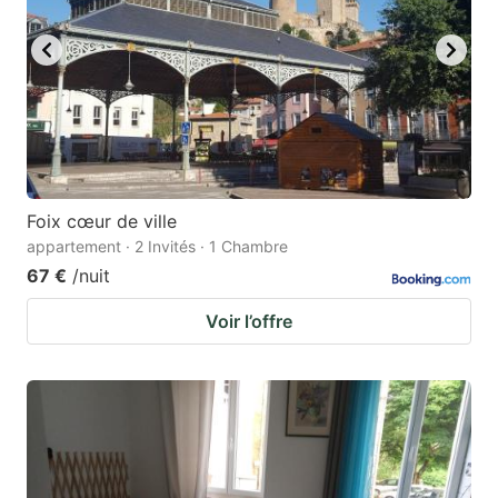
key
key
to
to
get
get
the
the
keyboard
keyboard
shortcuts
shortcuts
for
for
Foix cœur de ville
appartement · 2 Invités · 1 Chambre
changing
changing
67 €
/nuit
dates.
dates.
Voir l’offre