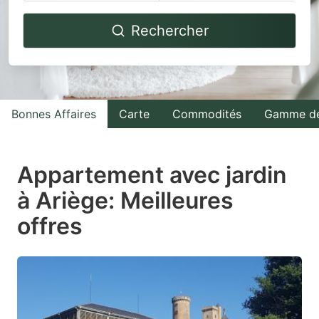
Navigate
Navigate
Rechercher
forward
backward
to
to
interact
interact
with
with
Bonnes Affaires
Carte
Commodités
Gamme de
the
the
calendar
calendar
and
and
Appartement avec jardin
select
select
à Ariège: Meilleures
a
a
offres
date.
date.
Press
Press
the
the
question
question
mark
mark